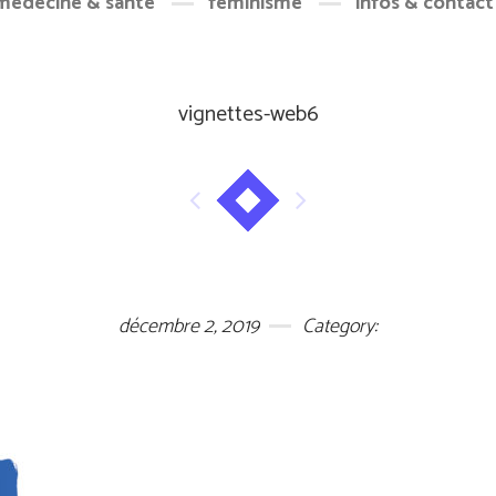
médecine & santé
féminisme
infos & contact
vignettes-web6
décembre 2, 2019
Category: