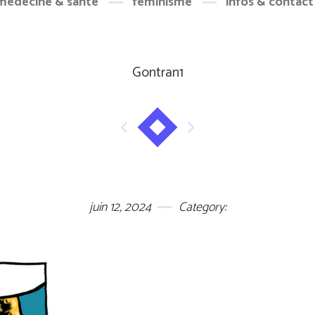
médecine & santé
féminisme
infos & contact
Gontran1
juin 12, 2024
Category: