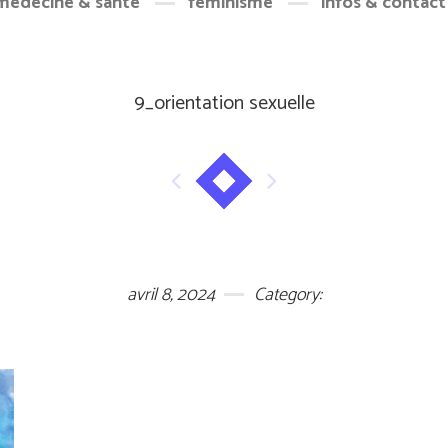
médecine & santé
féminisme
infos & contact
9_orientation sexuelle
avril 8, 2024
Category: