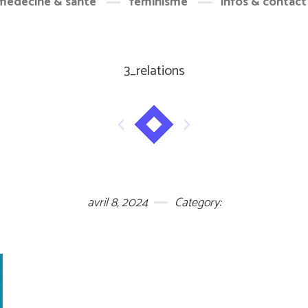
médecine & santé
féminisme
infos & contact
3_relations
avril 8, 2024
Category: